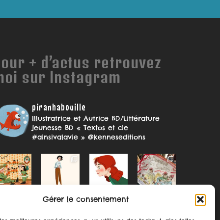
our + d’actus retrouvez
moi sur Instagram
piranhabouille
Illustratrice et Autrice BD/Littérature
jeunesse
BD « Textos et cie
#ainsivalavie » @kenneseditions
Gérer le consentement