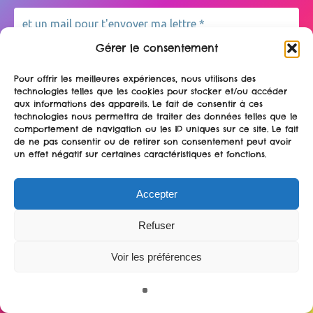
sort bientôt !
Challenge six fan arts 2020
Gérer le consentement
Retrouvez-moi sur Behance
Pour offrir les meilleures expériences, nous utilisons des
technologies telles que les cookies pour stocker et/ou accéder
aux informations des appareils. Le fait de consentir à ces
technologies nous permettra de traiter des données telles que le
comportement de navigation ou les ID uniques sur ce site. Le fait
Pour + d’actus retrouvez
de ne pas consentir ou de retirer son consentement peut avoir
un effet négatif sur certaines caractéristiques et fonctions.
moi sur Instagram
Accepter
piranhabouille
Illustratrice et Autrice BD/Littérature jeunesse
BD
Refuser
Tu vas recevoir un message de bienvenue dans
« Textos et cie #ainsivalavie » @kenneseditions
ta boite mail ! Pense à regarder dans tes
Voir les préférences
indésirable ou tes spams si tu ne trouves pas
mon mail 😉