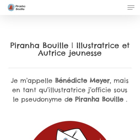
Skip
Men
to
Clos
main
Men
content
Piranha Bouille | Illustratrice et
Autrice jeunesse
Je m’appelle
Bénédicte Meyer
, mais
en tant qu’illustratrice j’officie sous
le pseudonyme d
e Piranha Bouille
.