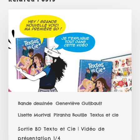
Sortie
BD
Texto
et
Cie
|
Vidéo
de
présentation
1/4
Bande dessinée
Geneviève Guilbault
Lisette Morival
Piranha Bouille
Textos et cie
Sortie BD Texto et Cie | Vidéo de
présentation 1/4