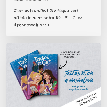
Rêves
Textos et cie
!!!
C’est aujourd’hui 🥰🔥😊que sort
officiellement notre BD !!!!!!! Chez
@kenneseditions !!!
Grande
Nouvelle
!
Ma
première
BD
sort
bientôt
!