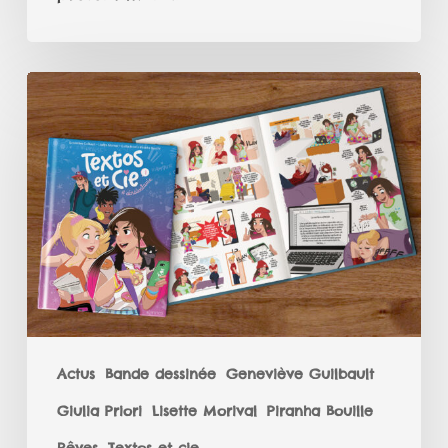
C’est
aujourd’hui
🥰
🔥
😊
que
sort
officiellement
notre
BD
Actus
Bande dessinée
Geneviève Guilbault
!!!!!!!
Giulia Priori
Lisette Morival
Piranha Bouille
Chez
@kenneseditions