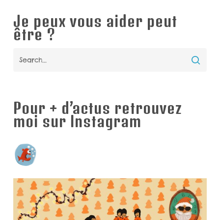
Je peux vous aider peut
être ?
Pour + d’actus retrouvez
moi sur Instagram
piranhabouille
Illustratrice et Autrice BD/Littérature jeunesse
BD
« Textos et cie #ainsivalavie » @kenneseditions