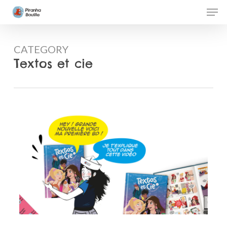
Skip
Men
to
Clos
main
Men
CATEGORY
content
Textos et cie