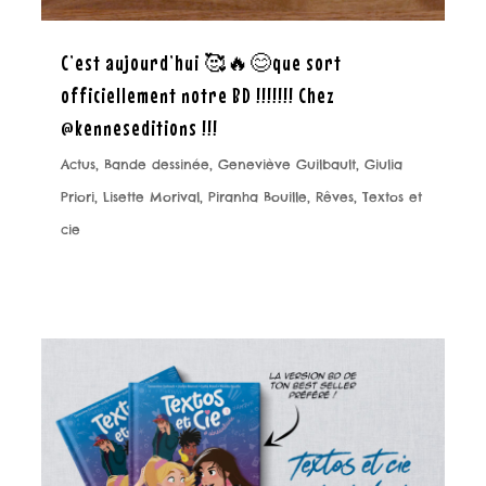
C’est aujourd’hui 🥰🔥😊que sort
officiellement notre BD !!!!!!! Chez
@kenneseditions !!!
Actus
,
Bande dessinée
,
Geneviève Guilbault
,
Giulia
Priori
,
Lisette Morival
,
Piranha Bouille
,
Rêves
,
Textos et
cie