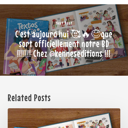
Next Post
C'est aujourd'hui 🥰🔥😊que
sort officiellement notre BD
!!!!!!! Chez @kenneseditions !!!
Related Posts
C’est
aujourd’hui