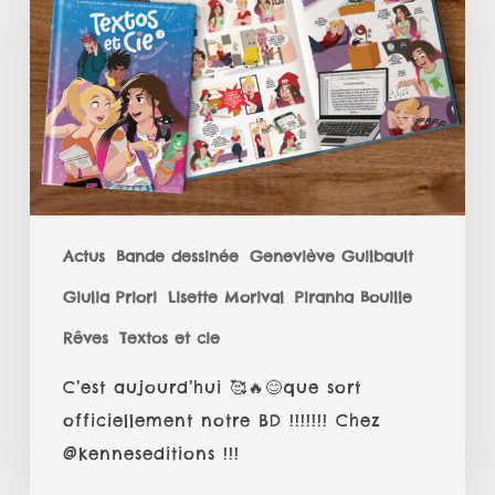
🥰
🔥
😊
que
sort
officiellement
notre
BD
Actus
Bande dessinée
Geneviève Guilbault
!!!!!!!
Giulia Priori
Lisette Morival
Piranha Bouille
Chez
@kenneseditions
Rêves
Textos et cie
!!!
C’est aujourd’hui 🥰🔥😊que sort
officiellement notre BD !!!!!!! Chez
@kenneseditions !!!