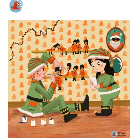
Illustratrice et Autrice BD/Littérature jeunesse
BD
« Textos et cie #ainsivalavie » @kenneseditions