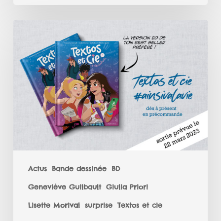
Grande
Nouvelle
!
Ma
première
BD
sort
bientôt
!
Actus
Bande dessinée
BD
Geneviève Guilbault
Giulia Priori
Lisette Morival
surprise
Textos et cie