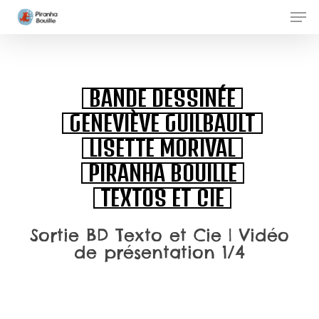
Skip
Men
to
Clos
main
Men
content
BANDE DESSINÉE
GENEVIÈVE GUILBAULT
LISETTE MORIVAL
PIRANHA BOUILLE
TEXTOS ET CIE
Sortie BD Texto et Cie | Vidéo
de présentation 1/4