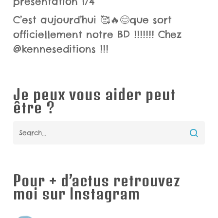
présentation 1/4
C’est aujourd’hui 🥰🔥😊que sort
officiellement notre BD !!!!!!! Chez
@kenneseditions !!!
Je peux vous aider peut
être ?
Pour + d’actus retrouvez
moi sur Instagram
piranhabouille