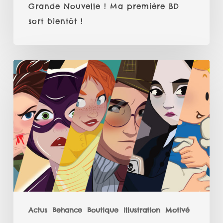
Grande Nouvelle ! Ma première BD
sort bientôt !
Challenge
six
fan
arts
2020
Actus
Behance
Boutique
illustration
Motivé