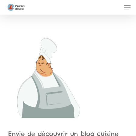
Skip
Men
to
Clos
main
Men
content
Envie de découvrir un blog cuisine