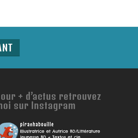
ANT
our + d’actus retrouvez
moi sur Instagram
piranhabouille
Illustratrice et Autrice BD/Littérature
jeunesse
BD « Textos et cie