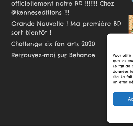
officiellement notre BD !!!!!!! Chez
@kenneseditions !!!
Grande Nouvelle ! Ma première BD
sort bientôt !
Challenge six fan arts 2020
Retrouvez-moi sur Behance
Pour offrir
que les co
Le fait de
données te
site. Le f
un effet né
Ac
logueuse.