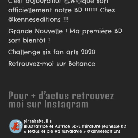
C’est aujourd’hui 🥰🔥😊que sort
officiellement notre BD !!!!!!! Chez
@kenneseditions !!!
Grande Nouvelle ! Ma première BD
sort bientôt !
Challenge six fan arts 2020
Retrouvez-moi sur Behance
Pour + d’actus retrouvez
moi sur Instagram
piranhabouille
Illustratrice et Autrice BD/Littérature jeunesse
BD
« Textos et cie #ainsivalavie » @kenneseditions