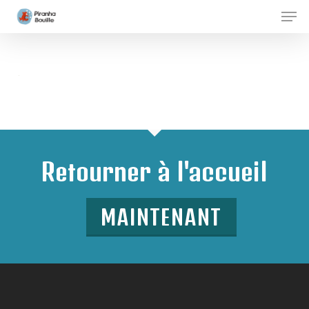
Skip
Men
to
Clos
main
Men
content
Retourner à l'accueil
MAINTENANT