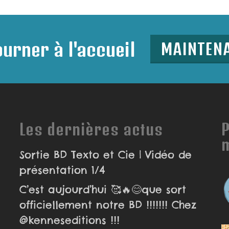
urner à l'accueil
MAINTEN
Les dernières actus
P
Sortie BD Texto et Cie | Vidéo de
présentation 1/4
C’est aujourd’hui 🥰🔥😊que sort
officiellement notre BD !!!!!!! Chez
@kenneseditions !!!