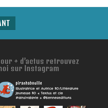
ANT
our + d’actus retrouvez
moi sur Instagram
piranhabouille
Illustratrice et Autrice BD/Littérature
jeunesse
BD « Textos et cie
#ainsivalavie » @kenneseditions