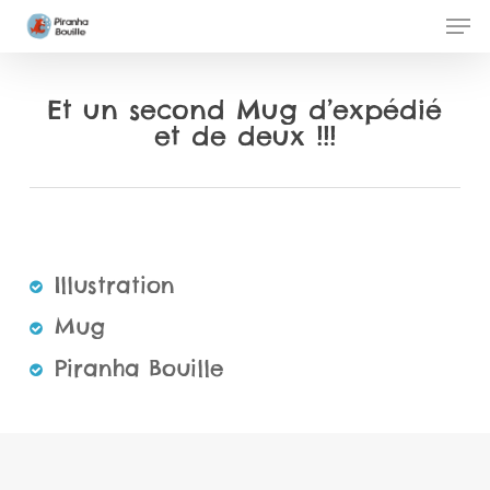
Skip
Men
to
Clos
main
Men
Et un second Mug d’expédié
content
et de deux !!!
Illustration
Mug
Piranha Bouille