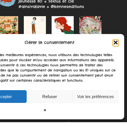
jeunesse
BD « Textos et cie
#ainsivalavie » @kenneseditions
Gérer le consentement
 les meilleures expériences, nous utilisons des technologies telles
okies pour stocker et/ou accéder aux informations des appareils.
 consentir à ces technologies nous permettra de traiter des
lles que le comportement de navigation ou les ID uniques sur ce
Suivre sur Instagram
ait de ne pas consentir ou de retirer son consentement peut avoir
gatif sur certaines caractéristiques et fonctions.
cepter
Refuser
Voir les préférences
Share
twitter
facebook
pinterest
google-
instagram