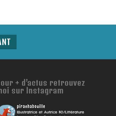
ANT
our + d’actus retrouvez
moi sur Instagram
piranhabouille
Illustratrice et Autrice BD/Littérature