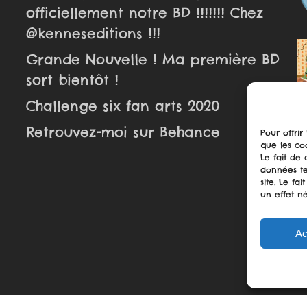
officiellement notre BD !!!!!!! Chez
@kenneseditions !!!
Grande Nouvelle ! Ma première BD
sort bientôt !
Challenge six fan arts 2020
Retrouvez-moi sur Behance
Pour offrir
que les co
Le fait de
données te
site. Le f
un effet né
Ac
logueuse.