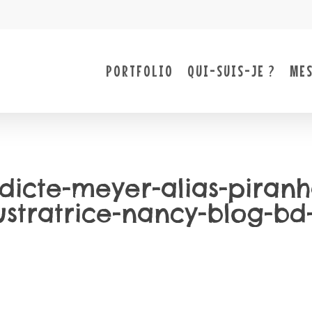
PORTFOLIO
QUI-SUIS-JE ?
MES
edicte-meyer-alias-piranha
lustratrice-nancy-blog-bd