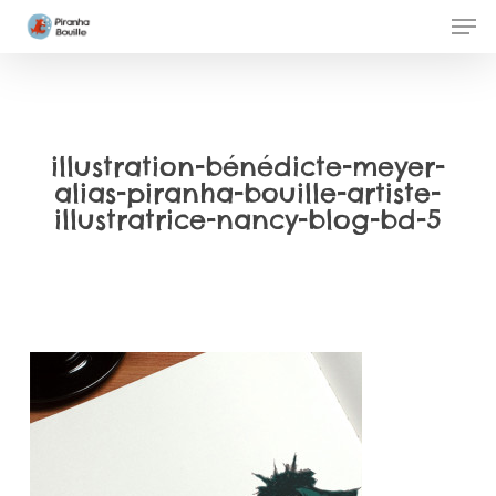
Skip
Men
to
Clos
main
Men
content
illustration-bénédicte-meyer-
alias-piranha-bouille-artiste-
illustratrice-nancy-blog-bd-5