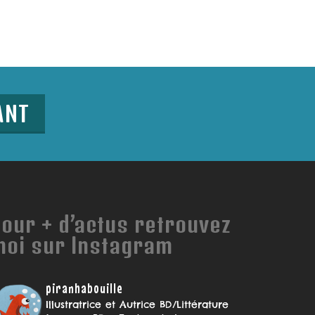
ANT
our + d’actus retrouvez
moi sur Instagram
piranhabouille
Illustratrice et Autrice BD/Littérature