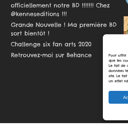
officiellement notre BD !!!!!!! Chez
@kenneseditions !!!
Grande Nouvelle ! Ma première BD
sort bientôt !
Challenge six fan arts 2020
Retrouvez-moi sur Behance
Pour offrir
que les co
Le fait de
données te
site. Le f
un effet né
Ac
logueuse.