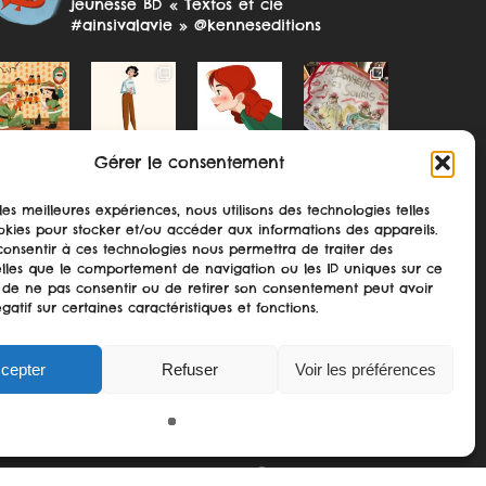
jeunesse
BD « Textos et cie
#ainsivalavie » @kenneseditions
Gérer le consentement
 les meilleures expériences, nous utilisons des technologies telles
okies pour stocker et/ou accéder aux informations des appareils.
 consentir à ces technologies nous permettra de traiter des
lles que le comportement de navigation ou les ID uniques sur ce
Suivre sur Instagram
ait de ne pas consentir ou de retirer son consentement peut avoir
gatif sur certaines caractéristiques et fonctions.
cepter
Refuser
Voir les préférences
Share
twitter
facebook
pinterest
google-
instagram