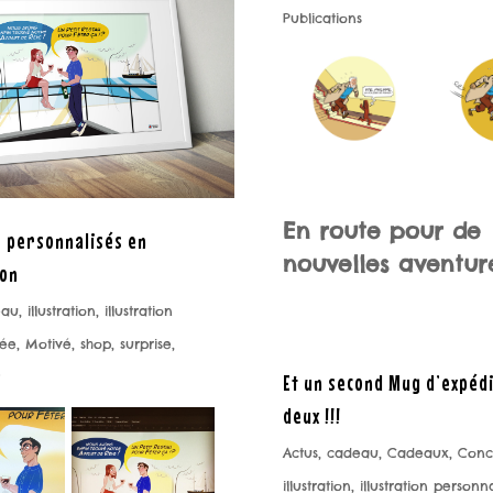
Publications
En route pour de
s personnalisés en
nouvelles aventure
ion
eau
,
illustration
,
illustration
sée
,
Motivé
,
shop
,
surprise
,
Et un second Mug d’expédi
deux !!!
Actus
,
cadeau
,
Cadeaux
,
Conc
illustration
,
illustration personn