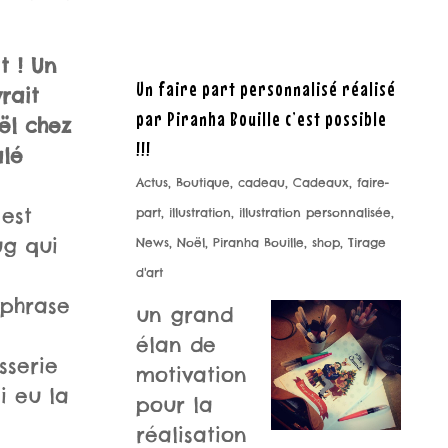
t ! Un
Un faire part personnalisé réalisé
rait
par Piranha Bouille c’est possible
ël chez
!!!
alé
Actus
,
Boutique
,
cadeau
,
Cadeaux
,
faire-
 est
part
,
illustration
,
illustration personnalisée
,
ug qui
News
,
Noël
,
Piranha Bouille
,
shop
,
Tirage
d'art
phrase
un grand
élan de
sserie
motivation
i eu la
pour la
réalisation