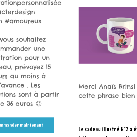
trationpersonnalisée
cterdesign
in #amoureux
 vous souhaitez
ommander une
ustration pour un
eau, prévoyez 15
urs au moins à
l’avance . Les
Merci Anaïs Brinsi
ations sont à partir
cette phrase bien
e 36 euros 😉
mmander maintenant
Le cadeau illustré N°2 a é