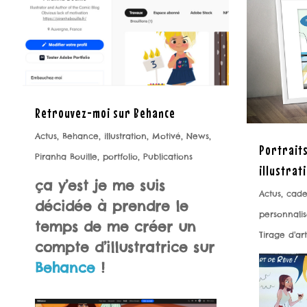
Retrouvez-moi sur Behance
Actus
,
Behance
,
illustration
,
Motivé
,
News
,
Portrait
Piranha Bouille
,
portfolio
,
Publications
illustrat
ça y’est je me suis
Actus
,
cad
décidée à prendre le
personnali
temps de me créer un
Tirage d'art
compte d’illustratrice sur
Behance
!