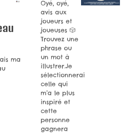
Oyé, oyé,
avis aux
joueurs et
eau
joueuses 🎲
Trouvez une
phrase ou
un mot à
fais ma
illustrer.Je
au
sélectionnerai
celle qui
m’a le plus
inspiré et
cette
personne
gagnera