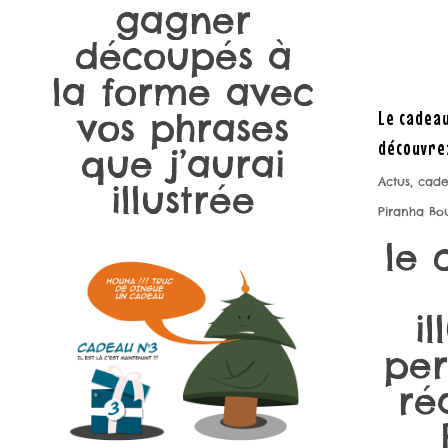
gagner
découpés à
la forme avec
vos phrases
Le cadeau
découvrez
que j’aurai
Actus
,
cad
illustrée
Piranha Bou
le 
il
per
ré