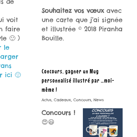
s de
Souhaitez vos vœux
avec
i voit
une carte que j’ai signée
n faire
et illustrée © 2018 Piranha
le 🙂 )
Bouille.
 le
harger
rans
Concours, gagner un Mug
r ici 🙂
personnalisé illustré par …moi-
même !
Actus
,
Cadeaux
,
Concours
,
News
Concours !
😍😃