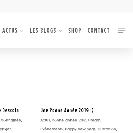
 ACTUS
LES BLOGS
SHOP
CONTACT
Menu
 Descola
Une Bonne Année 2019 :)
personnalisée
,
Actus
,
Bonne année 2019
,
Dream
,
projet
,
Evênements
,
Happy new year
,
illustration
,