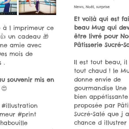
News
,
Noël
,
surprise
Et voilà qui est fai
beau Mug qui dev
 à l imprimeur ce
être livré pour No
👍 un cadeau 🎁
Pâtisserie Sucré-S
une amie avec
es mois de
Il est tout beau, il
 .
tout chaud ! le M
donne envie de
u souvenir mis en
gourmandise Une 
😍
bien appétissante
proposée par Pâti
 #illustration
Sucré-Salé que j a
meur #print
chance d illustrer
habouille