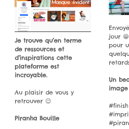
Envoyé
jour 
Je trouve qu’en terme
pour 
de ressources et
quelqu
d’inspirations cette
retards
plateforme est
incroyable.
Un bea
image
Au plaisir de vous y
retrouver 😉
#finish
#impri
Piranha Bouille
#piran