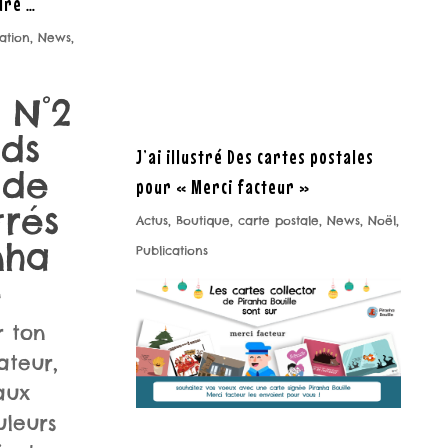
dre …
ration
,
News
,
 N°2
nds
J’ai illustré Des cartes postales
 de
pour « Merci facteur »
trés
Actus
,
Boutique
,
carte postale
,
News
,
Noël
,
nha
Publications
e
r ton
ateur,
aux
uleurs