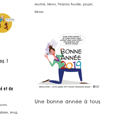
Motivé
,
News
,
Piranha Bouille
,
projet
,
Rêves
s !
é et de
Une bonne année à tous
ours
,
alisée
,
Mug
,