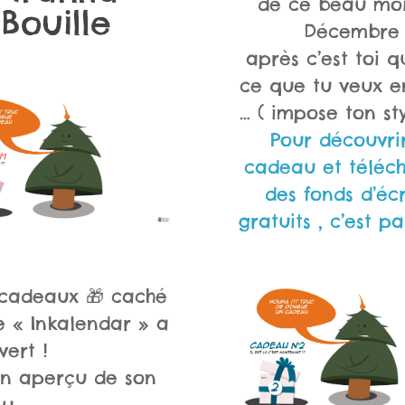
de ce beau moi
Bouille
Décembre
après c’est toi qu
ce que tu veux e
… ( impose ton sty
Pour découvrir
cadeau et téléc
des fonds d’éc
gratuits , c’est pa
 cadeaux 🎁 caché
e « Inkalendar » a
vert !
un aperçu de son
nu…