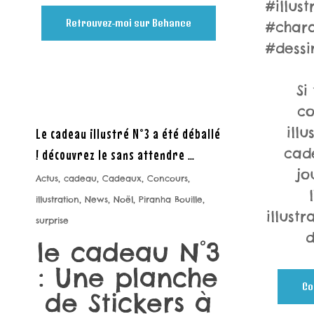
#illus
Retrouvez-moi sur Behance
#chara
#dess
Si
c
ill
Le cadeau illustré N°3 a été déballé
cad
! découvrez le sans attendre …
jo
Actus
,
cadeau
,
Cadeaux
,
Concours
,
illustration
,
News
,
Noël
,
Piranha Bouille
,
illustr
surprise
d
le cadeau N°3
: Une planche
Co
de Stickers à