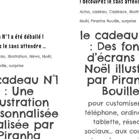
! découvrez le sans atten
Actus
,
cadeau
,
Cadeaux
,
illust
Noël
,
Piranha Bouille
,
surprise
le cadeau
 N°1 a été déballé !
: Des fo
 le sans attendre …
d’écrans
eau
,
illustration
,
News
,
Noël
,
Noël illus
ille
,
surprise
cadeau N°1
par Pira
: Une
Bouill
lustration
pour customise
sonnalisée
téléphone, ordin
alisée par
tablette, rése
sociaux… aux co
Piranha