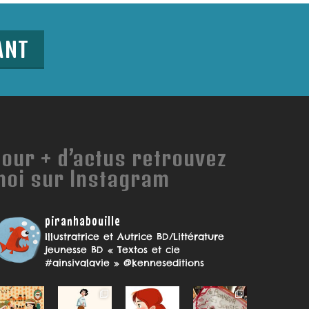
ANT
our + d’actus retrouvez
moi sur Instagram
piranhabouille
Illustratrice et Autrice BD/Littérature
jeunesse
BD « Textos et cie
#ainsivalavie » @kenneseditions