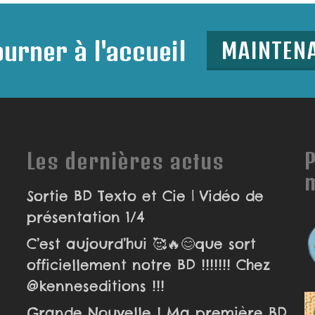
urner à l'accueil
MAINTEN
Les dernières actus
P
Sortie BD Texto et Cie | Vidéo de
présentation 1/4
C’est aujourd’hui 🥰🔥😊que sort
officiellement notre BD !!!!!!! Chez
@kenneseditions !!!
Grande Nouvelle ! Ma première BD