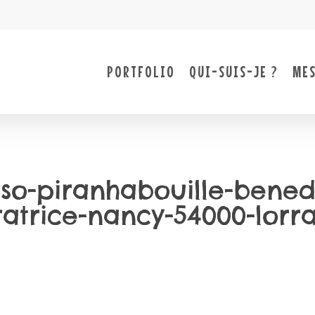
PORTFOLIO
QUI-SUIS-JE ?
MES
erso-piranhabouille-bene
tratrice-nancy-54000-lorr