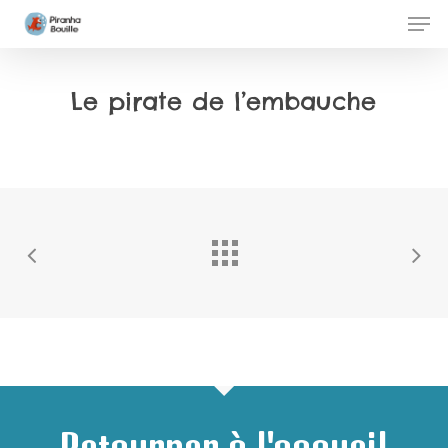
Skip
Men
to
Clos
main
Men
Le pirate de l’embauche
content
Retourner à l'accueil